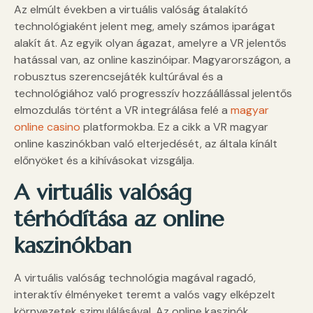
Az elmúlt években a virtuális valóság átalakító
technológiaként jelent meg, amely számos iparágat
alakít át. Az egyik olyan ágazat, amelyre a VR jelentős
hatással van, az online kaszinóipar. Magyarországon, a
robusztus szerencsejáték kultúrával és a
technológiához való progresszív hozzáállással jelentős
elmozdulás történt a VR integrálása felé a
magyar
online casino
platformokba. Ez a cikk a VR magyar
online kaszinókban való elterjedését, az általa kínált
előnyöket és a kihívásokat vizsgálja.
A virtuális valóság
térhódítása az online
kaszinókban
A virtuális valóság technológia magával ragadó,
interaktív élményeket teremt a valós vagy elképzelt
környezetek szimulálásával. Az online kaszinók