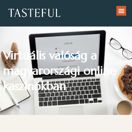
Virtuális valóság a
magyarországi online
kaszinókban