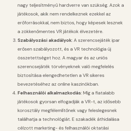
nagy teljesítményű hardverre van szükség. Azok a
játékosok, akik nem rendelkeznek ezekkel az
erőforrásokkal, nem biztos, hogy képesek lesznek
a zökkenőmentes VR játékok élvezetére.
Szabályozási akadályok
: A szerencsejáték ipar
erősen szabályozott, és a VR technológia új
összetettséget hoz. A magyar és az uniós
szerencsejáték törvényeknek való megfelelés
biztosítása elengedhetetlen a VR sikeres
bevezetéséhez az online kaszinókban.
Felhasználói alkalmazkodás
: Míg a fiatalabb
játékosok gyorsan elfogadják a VR-t, az idősebb
korosztály megfélemlítőnek vagy feleslegesnek
találhatja a technológiát. E szakadék áthidalása
célzott marketing- és felhasználói oktatási