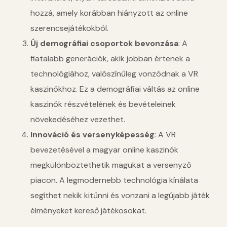
hozzá, amely korábban hiányzott az online
szerencsejátékokból.
Új demográfiai csoportok bevonzása
: A
fiatalabb generációk, akik jobban értenek a
technológiához, valószínűleg vonzódnak a VR
kaszinókhoz. Ez a demográfiai váltás az online
kaszinók részvételének és bevételeinek
növekedéséhez vezethet.
Innováció és versenyképesség
: A VR
bevezetésével a magyar online kaszinók
megkülönböztethetik magukat a versenyző
piacon. A legmodernebb technológia kínálata
segíthet nekik kitűnni és vonzani a legújabb játék
élményeket kereső játékosokat.