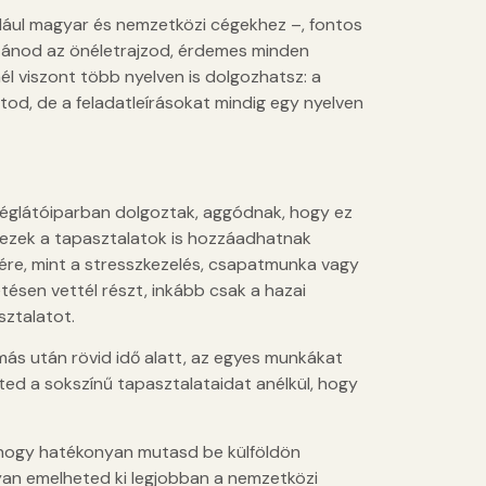
dául magyar és nemzetközi cégekhez –, fontos
szánod az önéletrajzod, érdemes minden
l viszont több nyelven is dolgozhatsz: a
od, de a feladatleírásokat mindig egy nyelven
ndéglátóiparban dolgoztak, aggódnak, hogy ez
y ezek a tapasztalatok is hozzáadhatnak
sére, mint a stresszkezelés, csapatmunka vagy
etésen vettél részt, inkább csak a hazai
ztalatot.
s után rövid idő alatt, az egyes munkákat
ted a sokszínű tapasztalataidat anélkül, hogy
 hogy hatékonyan mutasd be külföldön
gyan emelheted ki legjobban a nemzetközi