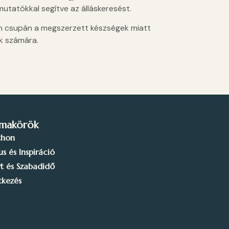
utatókkal segítve az álláskeresést.
m csupán a megszerzett készségek miatt
ők számára.
makörök
thon
lus és Inspiráció
t és Szabadidő
tkezés