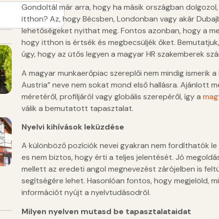
Gondoltál már arra, hogy ha másik országban dolgozol
itthon? Az, hogy Bécsben, Londonban vagy akár Dubajb
lehetőségeket nyithat meg. Fontos azonban, hogy a me
hogy itthon is értsék és megbecsüljék őket. Bemutatju
úgy, hogy az ütős legyen a magyar HR szakemberek szá
A magyar munkaerőpiac szereplői nem mindig ismerik a kü
Austria” neve nem sokat mond első hallásra. Ajánlott mell
méretéről, profiljáról vagy globális szerepéről, így a
mag
válik a bemutatott tapasztalat.
Nyelvi kihívások leküzdése
A különböző pozíciók nevei gyakran nem fordíthatók l
es nem biztos, hogy érti a teljes jelentését. Jó megold
mellett az eredeti angol megnevezést zárójelben is felt
segítségére lehet. Hasonlóan fontos, hogy megjelöld, mi
információt nyújt a nyelvtudásodról.
Milyen nyelven mutasd be tapasztalataidat