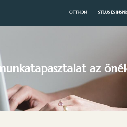
OTTHON
STÍLUS ÉS INSP
 munkatapasztalat az önél