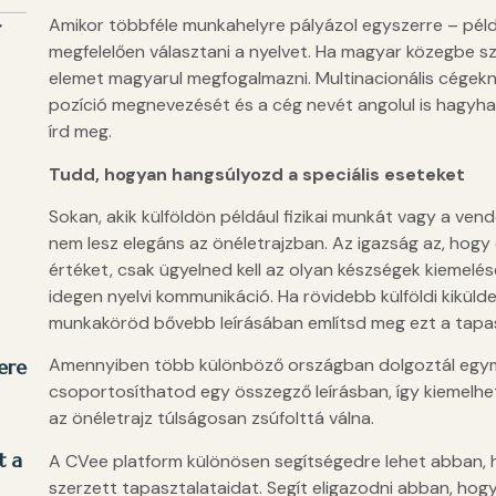
Amikor többféle munkahelyre pályázol egyszerre – pél
r
megfelelően választani a nyelvet. Ha magyar közegbe 
elemet magyarul megfogalmazni. Multinacionális cégekné
pozíció megnevezését és a cég nevét angolul is hagyhat
írd meg.
Tudd, hogyan hangsúlyozd a speciális eseteket
Sokan, akik külföldön például fizikai munkát vagy a ve
nem lesz elegáns az önéletrajzban. Az igazság az, hog
értéket, csak ügyelned kell az olyan készségek kiemelé
idegen nyelvi kommunikáció. Ha rövidebb külföldi kiküld
munkaköröd bővebb leírásában említsd meg ezt a tapas
Amennyiben több különböző országban dolgoztál egymá
ere
csoportosíthatod egy összegző leírásban, így kiemelhe
az önéletrajz túlságosan zsúfolttá válna.
t a
A CVee platform különösen segítségedre lehet abban,
szerzett tapasztalataidat. Segít eligazodni abban, ho