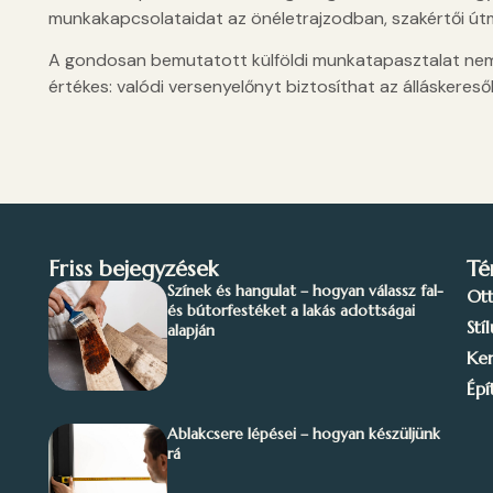
munkakapcsolataidat az önéletrajzodban, szakértői útm
A gondosan bemutatott külföldi munkatapasztalat ne
értékes: valódi versenyelőnyt biztosíthat az álláskeres
Friss bejegyzések
Té
Színek és hangulat – hogyan válassz fal-
Ot
és bútorfestéket a lakás adottságai
Stí
alapján
Ker
Épí
Ablakcsere lépései – hogyan készüljünk
rá