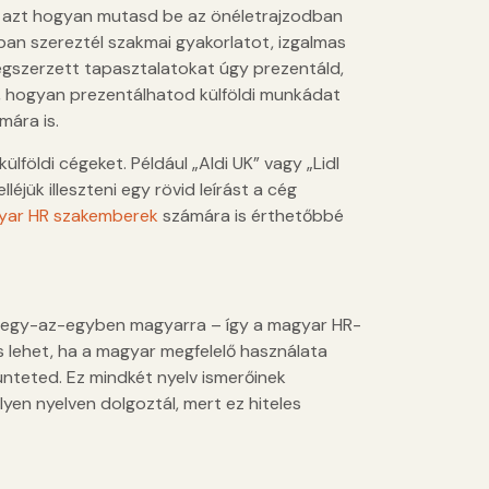
, azt hogyan mutasd be az önéletrajzodban
an szereztél szakmai gyakorlatot, izgalmas
gszerzett tapasztalatokat úgy prezentáld,
k, hogyan prezentálhatod külföldi munkádat
mára is.
lföldi cégeket. Például „Aldi UK” vagy „Lidl
éjük illeszteni egy rövid leírást a cég
yar HR szakemberek
számára is érthetőbbé
e egy-az-egyben magyarra – így a magyar HR-
ás lehet, ha a magyar megfelelő használata
ünteted. Ez mindkét nyelv ismerőinek
lyen nyelven dolgoztál, mert ez hiteles