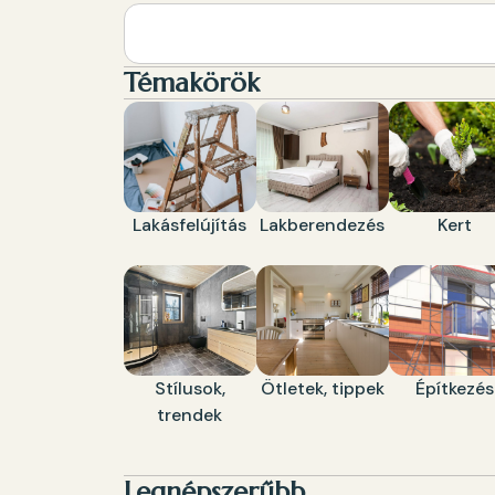
Témakörök
Lakásfelújítás
Lakberendezés
Kert
Stílusok,
Ötletek, tippek
Építkezés
trendek
Legnépszerűbb