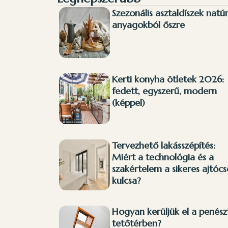
Szezonális asztaldíszek natú
anyagokból őszre
Kerti konyha ötletek 2026:
fedett, egyszerű, modern
(képpel)
Tervezhető lakásszépítés:
Miért a technológia és a
szakértelem a sikeres ajtócs
kulcsa?
Hogyan kerüljük el a penész
tetőtérben?