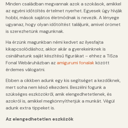
Minden családban megvannak azok a szokások, amikkel
az egyéni időtöltés értelmet nyerhet. Egyesek úgy hívják
hobbi, mások sajátos életmódnak is nevezik. A lényege
ugyanaz, hogy olyan időtöltést találjunk, amivel örömet
is szerezhetünk magunknak.
Ha érzünk magunkban némi kedvet az ilyesfajta
kikapcsolódáshoz, akkor akár a gyerekeinknek is
csinálhatunk saját készítésű figurákat – ehhez a TiSza
Fonal Webáruházban az
amigurumi fonalak
között
érdemes válogatni.
Ebben a cikkben adunk egy kis segítséget a kezdőknek,
mert soha nem késő elkezdeni. Beszélni fogunk a
szükséges eszközökről, amik elengedhetetlenek, és
azokról is, amikkel megkönnyíthetjük a munkát. Végül
adunk extra tippeket is.
Az elengedhetetlen eszközök