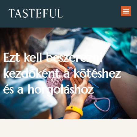
Ezt kell beszerezni
kezdőként a kötéshez
és a horgoláshoz