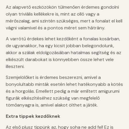
Az alapvető eszközökön túlmenően érdemes gondolni
olyan triviális kellékekre is, mint az olló vagy a
mérőszalag, ami szintén szükséges, mert a fonalat el kell
vágni valamivel és a pontos méret sem hátrány.
A varrótű érdekes lehet kezdőként a fonalas kosárban,
de ugyanakkor, ha egy kicsit jobban belegondolunk,
akkor a szálak eldolgozásában hatalmas segítség és az
elkészült darabokat is könnyebben össze lehet vele
illeszteni.
Szemjelölőket is érdemes beszerezni, amivel a
bonyolultabb minták esetén lehet hatékonyabb a kötés
és a horgolás. Emellett pedig a már említett amigurumi
figurák elkészítéséhez szükség van megfelelő
tömőanyagra is, amivel alakot ölthet a játék.
Extra tippek kezdőknek
Az első plusz tippünk az, hogy soha ne add fel! Ez is