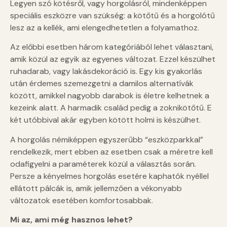
Legyen szó kötésről, vagy horgolásról, mindenképpen
speciális eszközre van szükség: a kötőtű és a horgolótű
lesz az a kellék, ami elengedhetetlen a folyamathoz.
Az előbbi esetben három kategóriából lehet választani,
amik közül az egyik az egyenes változat. Ezzel készülhet
ruhadarab, vagy lakásdekoráció is. Egy kis gyakorlás
után érdemes szemezgetni a damilos alternatívák
között, amikkel nagyobb darabok is életre kelhetnek a
kezeink alatt. A harmadik család pedig a zoknikötőtű. E
két utóbbival akár egyben kötött holmi is készülhet.
A horgolás némiképpen egyszerűbb “eszközparkkal”
rendelkezik, mert ebben az esetben csak a méretre kell
odafigyelni a paraméterek közül a választás során.
Persze a kényelmes horgolás esetére kaphatók nyéllel
ellátott pálcák is, amik jellemzően a vékonyabb
változatok esetében komfortosabbak.
Mi az, ami még hasznos lehet?