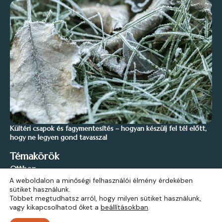
Kültéri csapok és fagymentesítés – hogyan készülj fel tél előtt,
hogy ne legyen gond tavasszal
Témakörök
Otthon
A weboldalon a minőségi felhasználói élmény érdekében
Stílus és Inspiráció
sütiket használunk.
Kert és Szabadidő
Többet megtudhatsz arról, hogy milyen sütiket használunk,
vagy kikapcsolhatod őket a
beállításokban
.
Építkezés