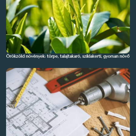
Örökzöld növények: törpe, talajtakaró, sziklakerti, gyorsan növő