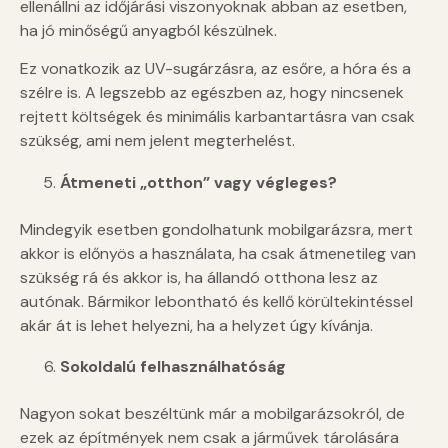
ellenállni az időjárási viszonyoknak abban az esetben,
ha jó minőségű anyagból készülnek.
Ez vonatkozik az UV-sugárzásra, az esőre, a hóra és a
szélre is. A legszebb az egészben az, hogy nincsenek
rejtett költségek és minimális karbantartásra van csak
szükség, ami nem jelent megterhelést.
Átmeneti „otthon” vagy végleges?
Mindegyik esetben gondolhatunk mobilgarázsra, mert
akkor is előnyös a használata, ha csak átmenetileg van
szükség rá és akkor is, ha állandó otthona lesz az
autónak. Bármikor lebontható és kellő körültekintéssel
akár át is lehet helyezni, ha a helyzet úgy kívánja.
Sokoldalú felhasználhatóság
Nagyon sokat beszéltünk már a mobilgarázsokról, de
ezek az építmények nem csak a járművek tárolására