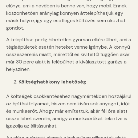
előnye, ami a nevében is benne van, hogy mobil. Ennek
köszönhetően aránylag könnyen áttelepíthetjük egy
másik helyre, így egy esetleges költözés sem okozhat
gondot.
A telepítése pedig hihetetlen gyorsan elkészülhet, ami a
téglaépületek esetén heteket venne igénybe. A könnyű
összeszerelés miatt, mérettől és kiviteltől függően akár
már 30 perc alatt is felépülhet a kiválasztott garázs a
helyszínen.
Költséghatékony lehetőség
A költségek csökkentéséhez nagymértékben hozzájárul
az építési folyamat, hiszen nem kíván sok anyagot, időt
és munkaerőt. Ahogy már említettük, akár fél óra alatt
össze lehet szerelni, ami így a munkaórákat tekintve is
igazolja az állításunkat.
Az előre gyártott elemek a helyszínen pillanatok alatt