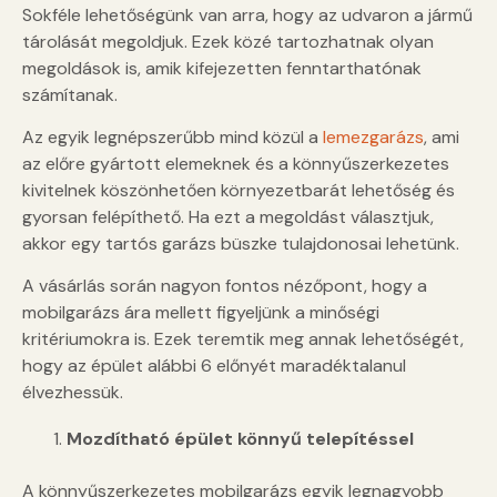
Sokféle lehetőségünk van arra, hogy az udvaron a jármű
tárolását megoldjuk. Ezek közé tartozhatnak olyan
megoldások is, amik kifejezetten fenntarthatónak
számítanak.
Az egyik legnépszerűbb mind közül a
lemezgarázs
, ami
az előre gyártott elemeknek és a könnyűszerkezetes
kivitelnek köszönhetően környezetbarát lehetőség és
gyorsan felépíthető. Ha ezt a megoldást választjuk,
akkor egy tartós garázs büszke tulajdonosai lehetünk.
A vásárlás során nagyon fontos nézőpont, hogy a
mobilgarázs ára mellett figyeljünk a minőségi
kritériumokra is. Ezek teremtik meg annak lehetőségét,
hogy az épület alábbi 6 előnyét maradéktalanul
élvezhessük.
Mozdítható épület könnyű telepítéssel
A könnyűszerkezetes mobilgarázs egyik legnagyobb