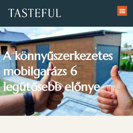
A könnyűszerkezetes
mobilgarázs 6
legütősebb előnye