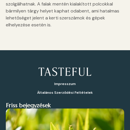
szolgálhatnak. A falak mentén kialakított polcokkal
bármilyen tárgy helyet kaphat odabent, ami hatalmas
lehetőséget jelent a kerti szerszámok és gépek
elhelyezése esetén is.
Impresszum
Általános Szerződési Feltételek
Friss bejegyzések